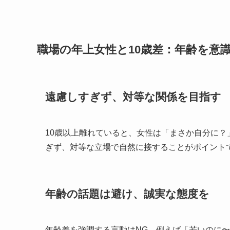
職場の年上女性と10歳差：年齢を意
遠慮しすぎず、対等な関係を目指す
10歳以上離れていると、女性は「まさか自分に
ぎず、対等な立場で自然に接することがポイント
年齢の話題は避け、誠実な態度を
年齢差を強調する言動はNG。例えば「若いのに