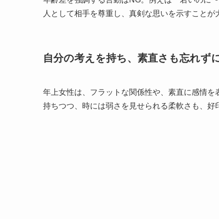
人として相手を尊重し、真剣な思いを示すことが
自分の考えを持ち、素直さも忘れず
年上女性は、フラットな関係性や、素直に感情を
持ちつつ、時には弱さを見せられる柔軟さも、好