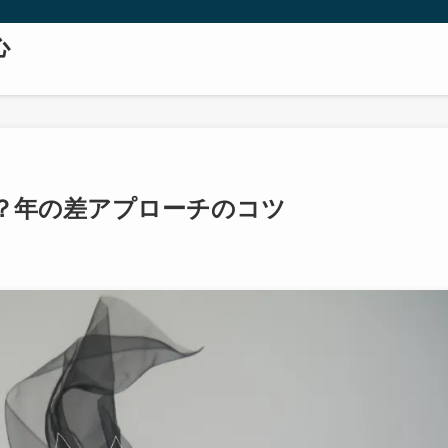
心
？年の差アプローチのコツ