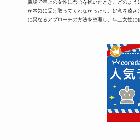
職場で年上の女性に恋心を抱いたとき、どのよう
が本気に受け取ってくれなかったり、好意を遠ざ
に異なるアプローチの方法を整理し、年上女性に