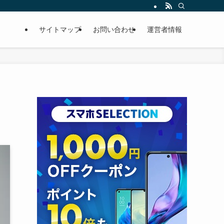
サイトマップ
お問い合わせ
運営者情報