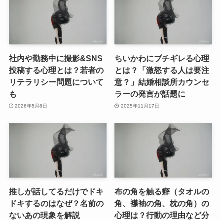
社内や勤務中に撮影&SNS
ちいかわにブチギレる心理
投稿する心理とは？若者の
とは？「激怒する人は要注
リテラリシー問題について
意？」結婚相談所カウンセ
も
ラーの発言が話題に
2026年5月8日
2025年11月17日
推しが話してるだけでドキ
布の角を触る癖（タオルの
ドキするのはなぜ？名前の
角、襟袖の角、枕の角）の
ないあの現象を解説
心理は？行動の理由など分